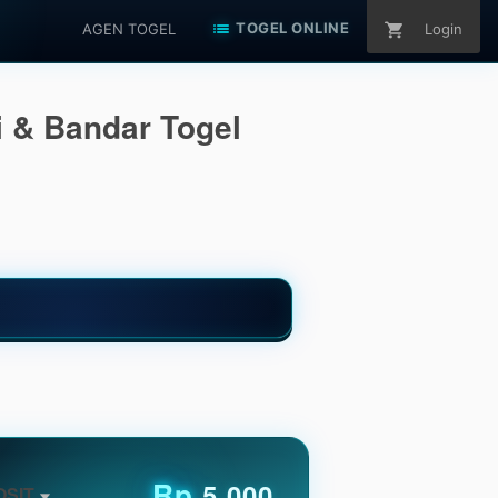
TOGEL ONLINE
AGEN TOGEL
Login
RAJAPOLA
TOGEL ONLINE
i & Bandar Togel
RTP TOGEL
AGEN TOGEL ONLINE
Rp
5.000
OSIT