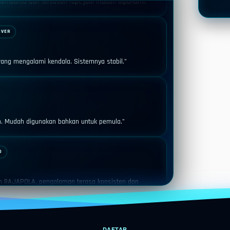
RVER
arang mengalami kendala. Sistemnya stabil.”
n. Mudah digunakan bahkan untuk pemula.”
D
 RAJAPOLA, pengalaman terasa konsisten dan
DAFTAR