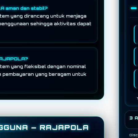
-
A aman dan stabil?
em yang dirancang untuk menjaga
penggunaan sehingga aktivitas dapat
BER
, pasaran lengkap dan akses cepat setiap hari.”
i RAJAPOLA?
em yang fleksibel dengan nominal
WD
de pembayaran yang beragam untuk
et. Cocok untuk penggunaan santai maupun rutin.”
KSI PRO
3 A
NGGUNA — RAJAPOLA
membantu dan tersusun rapi, jadi mudah dipahami.”
Disc