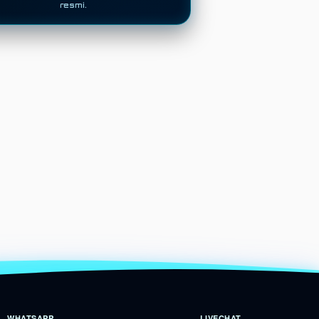
resmi.
WHATSAPP
LIVECHAT