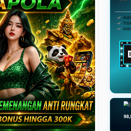
Mem
AGE
Eh I
TOG
Hari
AGE
Terp
Mem
Eh I
Hari
Terp
98,