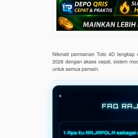
Nikmati permainan Toto 4D lengkap 
2026 dengan akses cepat, sistem mode
untuk semua pemain.
<
FAQ RA
1. Apa itu RAJAPOLA sebagai a